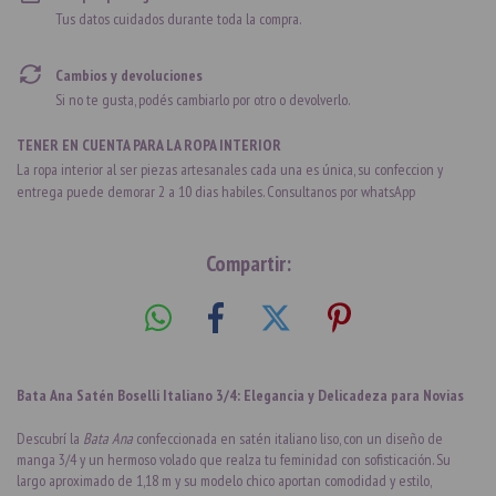
Tus datos cuidados durante toda la compra.
Cambios y devoluciones
Si no te gusta, podés cambiarlo por otro o devolverlo.
TENER EN CUENTA PARA LA ROPA INTERIOR
La ropa interior al ser piezas artesanales cada una es única, su confeccion y
entrega puede demorar 2 a 10 dias habiles. Consultanos por whatsApp
Compartir:
Bata Ana Satén Boselli Italiano 3/4: Elegancia y Delicadeza para Novias
Descubrí la
Bata Ana
confeccionada en satén italiano liso, con un diseño de
manga 3/4 y un hermoso volado que realza tu feminidad con sofisticación. Su
largo aproximado de 1,18 m y su modelo chico aportan comodidad y estilo,