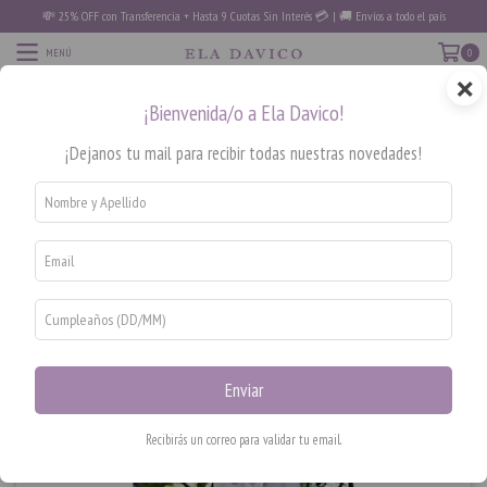
💸 25% OFF con Transferencia + Hasta 9 Cuotas Sin Interés 💳 | 🚚 Envíos a todo el país
MENÚ
0
×
PRODUCTOS
¡Bienvenida/o a Ela Davico!
Inicio
/
NOVIAS
/
Batas/Mañanitas
/
BATA ANA SATEN BOSELLI ITALIANO 3/4
¡Dejanos tu mail para recibir todas nuestras novedades!
Enviar
Recibirás un correo para validar tu email.