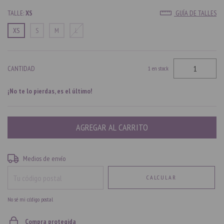
TALLE:
XS
GUÍA DE TALLES
XS
S
M
L
CANTIDAD
1
en stock
¡No te lo pierdas, es el último!
Entregas para el CP:
CAMBIAR CP
Medios de envío
CALCULAR
No sé mi código postal
Compra protegida