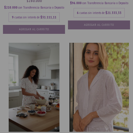
$280.000
$96.000
con
Transferencia Bancaria o Deposito
$210.000
con
Transferencia Bancaria o Deposito
6
cuotas sin interés de
$21.333,33
9
cuotas sin interés de
$31.111,11
AGREGAR AL CARRITO
AGREGAR AL CARRITO