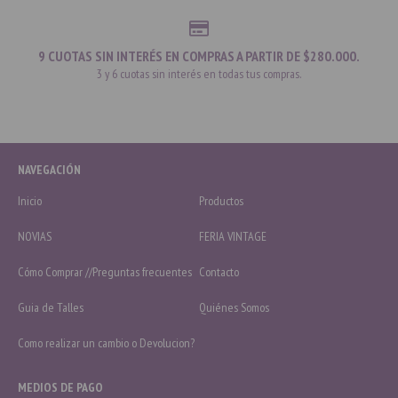
9 CUOTAS SIN INTERÉS EN COMPRAS A PARTIR DE $280.000.
3 y 6 cuotas sin interés en todas tus compras.
NAVEGACIÓN
Inicio
Productos
NOVIAS
FERIA VINTAGE
Cómo Comprar //Preguntas frecuentes
Contacto
Guia de Talles
Quiénes Somos
Como realizar un cambio o Devolucion?
MEDIOS DE PAGO