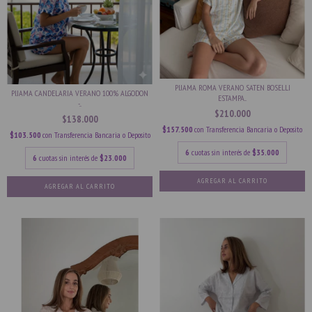
PIJAMA ROMA VERANO SATEN BOSELLI
PIJAMA CANDELARIA VERANO 100% ALGODON
ESTAMPA...
-...
$210.000
$138.000
$157.500
con
Transferencia Bancaria o Deposito
$103.500
con
Transferencia Bancaria o Deposito
6
cuotas sin interés de
$35.000
6
cuotas sin interés de
$23.000
AGREGAR AL CARRITO
AGREGAR AL CARRITO