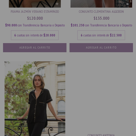
PIJAMA JAZMÍN VERANO ESTAMPADO
CONJUNTO CLEMENTINA ALGODON
$120.000
$135.000
$90.000
con
Transferencia Bancaria o Deposito
$101.250
con
Transferencia Bancaria o Deposito
6
cuotas sin interés de
$20.000
6
cuotas sin interés de
$22.500
AGREGAR AL CARRITO
AGREGAR AL CARRITO
CONJUNTO ANTONIA