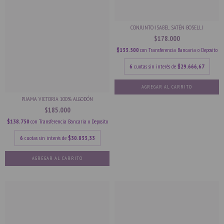
CONJUNTO ISABEL SATÉN BOSELLI
$178.000
$133.500
con
Transferencia Bancaria o Deposito
6
cuotas sin interés de
$29.666,67
AGREGAR AL CARRITO
PIJAMA VICTORIA 100% ALGODÓN
$185.000
$138.750
con
Transferencia Bancaria o Deposito
6
cuotas sin interés de
$30.833,33
AGREGAR AL CARRITO