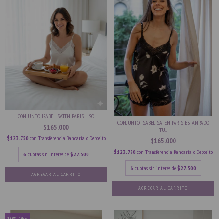
CONJUNTO ISABEL SATEN PARIS LISO
CONJUNTO ISABEL SATEN PARIS ESTAMPADO
$165.000
TU...
$123.750
con
Transferencia Bancaria o Deposito
$165.000
$123.750
con
Transferencia Bancaria o Deposito
6
cuotas sin interés de
$27.500
6
cuotas sin interés de
$27.500
AGREGAR AL CARRITO
AGREGAR AL CARRITO
10
%
OFF