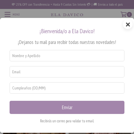
💸 25% OFF con Transferencia + Hasta 9 Cuotas Sin Interés 💳 | 🚚 Envíos a todo el país
MENÚ
0
×
PRODUCTOS
¡Bienvenida/o a Ela Davico!
Inicio
/
Pijamas
/
Verano
¡Dejanos tu mail para recibir todas nuestras novedades!
Ordenar por
FILTRAR
Enviar
Recibirás un correo para validar tu email.