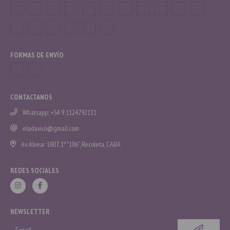
FORMAS DE ENVÍO
CONTACTANOS
Whatsapp: +54 9 1124792131
eladavico@gmail.com
Av. Alvear 1807, 1º "106", Recoleta, CABA
REDES SOCIALES
NEWSLETTER