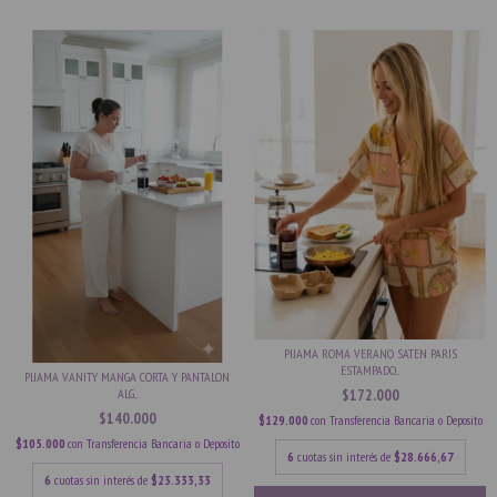
PIJAMA ROMA VERANO SATEN PARIS
ESTAMPADO...
PIJAMA VANITY MANGA CORTA Y PANTALON
$172.000
ALG...
$140.000
$129.000
con
Transferencia Bancaria o Deposito
$105.000
con
Transferencia Bancaria o Deposito
6
cuotas sin interés de
$28.666,67
6
cuotas sin interés de
$23.333,33