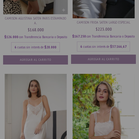
CAMISON AGUSTINA SATEN PARIS ESTAMPADO
CAMISON FRIDA SATEN LARGO ESPECIAL
A...
$223.000
$168.000
$167.250
con
Transferencia Bancaria o Deposito
$126.000
con
Transferencia Bancaria o Deposito
6
cuotas sin interés de
$37.166,67
6
cuotas sin interés de
$28.000
AGREGAR AL CARRITO
AGREGAR AL CARRITO