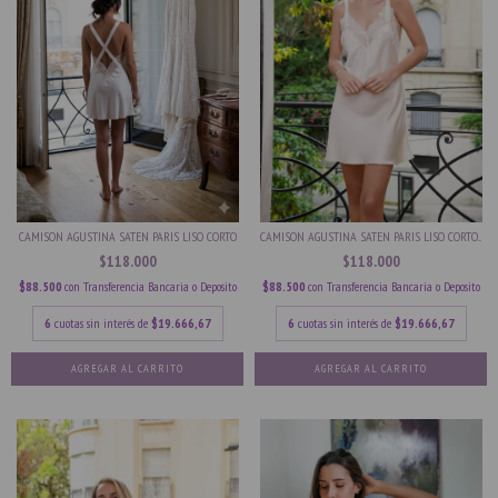
CAMISON AGUSTINA SATEN PARIS LISO CORTO
CAMISON AGUSTINA SATEN PARIS LISO CORTO...
$118.000
$118.000
$88.500
con
Transferencia Bancaria o Deposito
$88.500
con
Transferencia Bancaria o Deposito
6
cuotas sin interés de
$19.666,67
6
cuotas sin interés de
$19.666,67
AGREGAR AL CARRITO
AGREGAR AL CARRITO