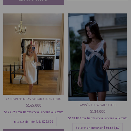
AGREGAR AL CARRITO
CAMISÓN FELICITAS FORRADO SATÉN CORTO
$165.000
CAMISÓN LUISA SATEN CORTO
$184.000
$123.750
con
Transferencia Bancaria o Deposito
$138.000
con
Transferencia Bancaria o Deposito
6
cuotas sin interés de
$27.500
6
cuotas sin interés de
$30.666,67