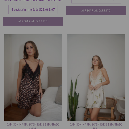
6
cuotas sin interés de
$29.666,67
AGREGAR AL CARRITO
AGREGAR AL CARRITO
CAMISON MARIA SATEN PARIS ESTAMPADO
CAMISON MARIA SATEN PARIS ESTAMPADO
ANIM...
TULI...