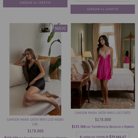
AGREGAR AL CARRITO
AGREGAR AL CARRITO
NUEVO
CAMISON MARIA SATEN PARIS LISO CORTO
$178.000
CAMISON MARIA SATEN PARIS LISO NEGRO
COR...
$133.500
con
Transferencia Bancaria o Deposito
$178.000
6
cuotas sin interés de
$29.666,67
$133.500
con
Transferencia Bancaria o Deposito