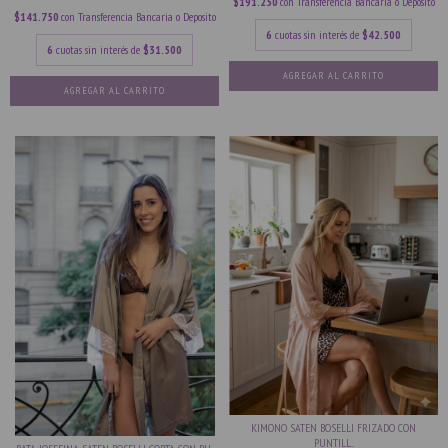
$191.250
con
Transferencia Bancaria o Deposito
$141.750
con
Transferencia Bancaria o Deposito
6
cuotas sin interés de
$42.500
6
cuotas sin interés de
$31.500
AGREGAR AL CARRITO
AGREGAR AL CARRITO
KIMONO SATEN BOSELLI FRIZADO CON
PUNTILL...