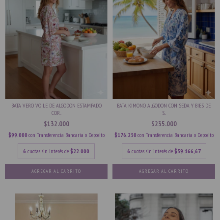
BATA VERO VOILE DE ALGODON ESTAMPADO
BATA KIMONO ALGODON CON SEDA Y BIES DE
COR...
S...
$132.000
$235.000
$99.000
con
Transferencia Bancaria o Deposito
$176.250
con
Transferencia Bancaria o Deposito
6
cuotas sin interés de
$22.000
6
cuotas sin interés de
$39.166,67
AGREGAR AL CARRITO
AGREGAR AL CARRITO