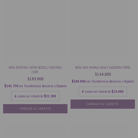
BATA JOSEFINA SATEN BOSELLI NATURAL
BATA ANA MANGA GRACE ALGODON CORTA
CORT...
$144.000
$189.000
$108.000
con
Transferencia Bancaria o Deposito
$141.750
con
Transferencia Bancaria o Deposito
6
cuotas sin interés de
$24.000
6
cuotas sin interés de
$31.500
AGREGAR AL CARRITO
AGREGAR AL CARRITO